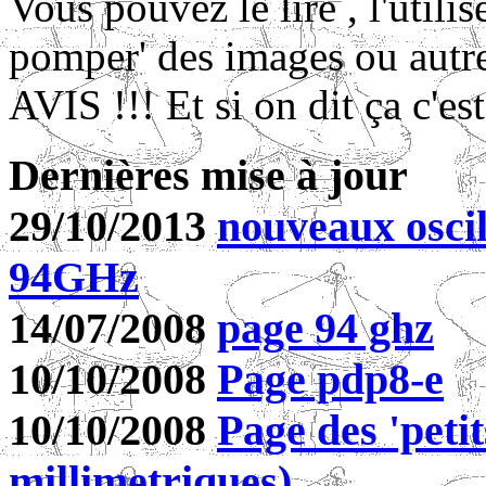
Vous pouvez le lire , l'util
pomper' des images ou autre
AVIS !!! Et si on dit ça c'est
Dernières mise à jour
29/10/2013
nouveaux oscil
94GHz
14/07/2008
page 94 ghz
10/10/2008
Page pdp8-e
10/10/2008
Page des 'peti
millimetriques)