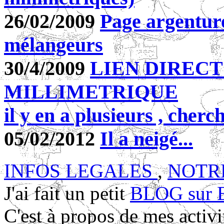
26/02/2009
Page argenture
mélangeurs
30/4/2009
LIEN DIRECT
MILLIMETRIQUE
il y en a plusieurs , cherch
05/02/2012
Il a neigé...
INFOS LEGALES
,
NOTR
J'ai fait un petit
BLOG sur
C'est à propos de mes acti