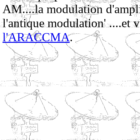
AM....la modulation d'ampli
l'antique modulation' ....et 
l'ARACCMA
.